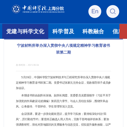
党建与科学文化
科学普及
科教融合
信息
宁波材料所举办深入贯彻中央八项规定精神学习教育读书
班第二期
发布时间：
2025-06-04
5月29日，中国科学院宁波材料技术与工程研究所举办深入贯彻中央八项规
定精神学习教育读书班第二期。党委书记张家元主持会议，党政领导班子成员参
加会议。
本期读书班由副所长张驰、副所长闻霞、党委委员吴爱国领学《习近平关于
加强党的作风建设论述摘编》第四至六章节。与会人员结合实际，围绕学风会
风、公务接待、干部评价、学生管理等深入交流。
会议强调，要进一步强化规矩意识，提升学习实效；要持续深化纠治“四
风”，厉行勤俭节约；要坚持正确选人用人导向，完善干部考核评价体系；要加
强调查研究，强化对异地园区的支撑服务与信息交流，切实提升服务效能，以严