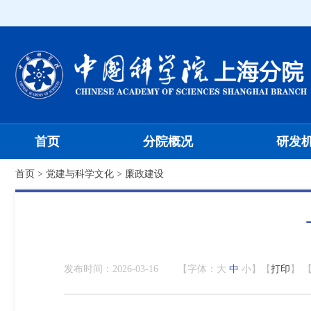
首页
分院概况
研发
首页
>
党建与科学文化
>
廉政建设
发布时间：
2026-03-16
【字体：
大
中
小
】【
打印
】 