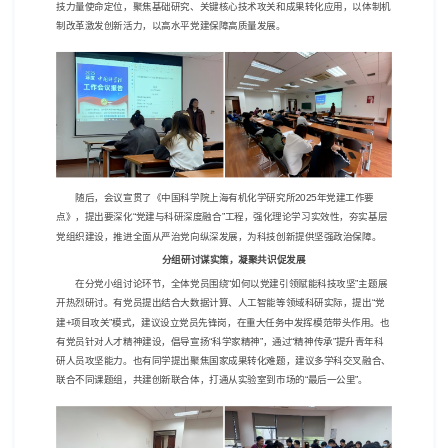
技力量使命定位，聚焦基础研究、关键核心技术攻关和成果转化应用，以体制机
制改革激发创新活力，以高水平党建保障高质量发展。
随后，会议宣贯了《中国科学院上海有机化学研究所
2025
年党建工作要
点》，提出要深化“党建与科研深度融合”工程，强化理论学习实效性，夯实基层
党组织建设，推进全面从严治党向纵深发展，为科技创新提供坚强政治保障。
分组研讨谋实策，凝聚共识促发展
在分党小组讨论环节，全体党员围绕“如何以党建引领赋能科技攻坚”主题展
开热烈研讨。有党员提出结合大数据计算、人工智能等领域科研实际，提出“党
建
+
项目攻关”模式，建议设立党员先锋岗，在重大任务中发挥模范带头作用。也
有党员针对人才精神建设，倡导宣扬“科学家精神”，通过“精神传承”提升青年科
研人员攻坚能力。也有同学提出聚焦国家成果转化难题，建议多学科交叉融合、
联合不同课题组，共建创新联合体，打通从实验室到市场的“最后一公里”。