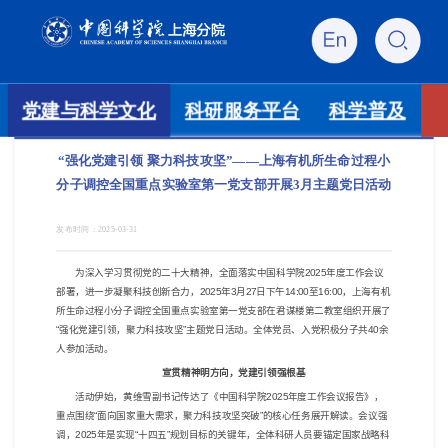
党建与科学文化
科研服务平台
科学普及
“强化党建引领 聚力科技攻坚”——上海有机所生命过程小
分子调控全国重点实验室第一党支部开展3月主题党日活动
发布时间：
2025-03-31
为深入学习贯彻党的二十大精神，全面落实中国科学院
2025
年度工作会议
部署，进一步凝聚科技创新合力，
2025
年
3
月
27
日下午
14:00
至
16:00
，上海有机
所生命过程小分子调控全国重点实验室第一党支部在君谋楼第二教室组织开展了
“强化党建引领，聚力科技攻坚”主题党日活动。全体党员、入党积极分子共
40
余
人参加活动。
宣贯精神明方向，党建引领强根基
活动伊始，黄维雪副书记传达了《中国科学院
2025
年度工作会议报告》，
重点围绕“面向国家重大需求，聚力科技攻坚突破”的核心任务展开解读。会议强
调，
2025
年是实现“十四五”规划目标的关键年，全体科研人员要锚定国家战略科