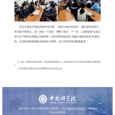
本次主题党日既是思想的“再充电”，也是行动的“再动员”，通过政策宣贯与
务实研讨相结合，进一步统一了思想、明晰了路径。下一步，上海有机所生命过
程小分子调控全国重点实验室第一党支部将持续深化“党建引领科技攻坚”长效机
制，以优异成绩迎接新中国成立
76
周年，奋力书写科技报国新篇章！
下一篇：“党建引领促科研，生机盎然谱新篇”——生命过程小分子调控全国重点实验室第
一党支部召开组织生活会和暨民主评议党员大会
版权所有 © 2024 中国科学院上海分院
沪ICP备2023015820号-1
网站标识
码:bm48000030