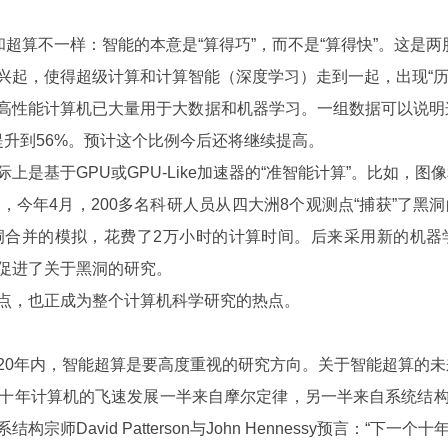
算不一样：智能的本意是“算得巧”，而不是“算得快”。这是两
，使得超级计算和计算智能（深度学习）走到一起，出现“历
能计算机已大量用于大数据和机器学习。一组数据可以说明这一
7年提升到56%。预计这个比例今后还将继续提高。
基于GPU或GPU-Like加速器的“准智能计算”。比如，图
年4月，200多名科研人员从四大洲8个观测点“捕获”了黑洞
900个黑洞合并的模拟，花费了2万小时的计算时间。后来采用新的
促进了关于黑洞的研究。
，也正成为整个计算机科学研究的热点。
年内，智能超算是要高度重视的研究方向。关于智能超算的未来
年计算机的飞速发展一半来自摩尔定律，另一半来自系统结构
David Patterson与John Hennessy预言：“下一