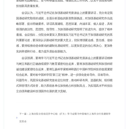
基础研究战略地位、坚守科研诚信底线、锤炼优良工作作风，以实干实绩推动科
技创新高质量发展。
会议认为，习近平总书记在加强基础研究座谈会上的重要讲话，充分肯定我
国基础研究取得的成就，全面分析面临的新形势新挑战，对加强基础研究作出战
略部署、提出明确要求。讲话高屋建瓴、思想深邃、内涵丰富、催人奋进，具有
很强的政治性、思想性、指导性，为加强基础研究指明了前进方向、提供了根本
遵循。会议指出，分院全体要深入贯彻落实习近平总书记关于加强基础研究的系
列重要论述，要深刻认识基础研究的重大意义，切实增强紧迫感、责任感、使命
感，要持续推动使命驱动的建制化基础研究，以更加坚定的信心和决心、更加务
实的举措和行动，着力提升原始创新能力。
会议强调，要将学习习近平总书记在加强基础研究座谈会上的重要讲话精神
与树立和践行正确政绩观学习教育紧密结合起来，要将加强基础研究和加强科研
诚信建设紧密结合起来，要将弘扬科学家精神和践行中国科学院科技价值观紧密
结合起来。要对标中国科学院“新三定”精神，进一步强化使命导向、目标导向、
问题导向，巩固深化基础研究使命定位转变，推动科研布局、选题机制、组织模
式和管理方式转变，助力系统各单位加快抢占科技制高点，为实现高水平科技自
立自强和建设科技强国作出新的更大贡献。
下一篇：上海分院分党组召开中心组（扩大）学习会暨与中国银行上海市分行党建联学
交流会