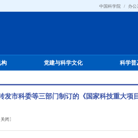
中国科学院
/
办公
机构
党建与科学文化
科学普
转发市科委等三部门制订的《国家科技重大项
【
关闭
】