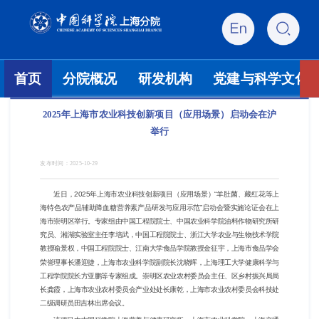
首页
分院概况
研发机构
党建与科学文化
2025年上海市农业科技创新项目（应用场景）启动会在沪
举行
发布时间：
2025-10-29
近日，2025
年上海市农业科技创新项目（应用场景）
“
羊肚菌、藏红花等上
海特色农产品辅助降血糖营养素产品研发与应用示范
”
启动会
暨实施论证会
在上
海
市崇明区
举行。
专家组由中国工程院院士、中国农业科学院油料作物研究所研
究员、湘湖实验室主任李培武，中国工程院院士、浙江大学农业与生物技术学院
教授喻景权，中国工程院院士、江南大学食品学院教授金征宇，上海市食品学会
荣誉理事长潘迎捷，上海市农业科学院副院长沈晓晖，上海理工大学健康科学与
工程学院院长方亚鹏等专家组成。崇明区农业农村委员会主任、区乡村振兴局局
长龚霞，上海市农业农村委员会产业处处长康乾，上海市农业农村委员会科技处
二级调研员田吉林出席会议。