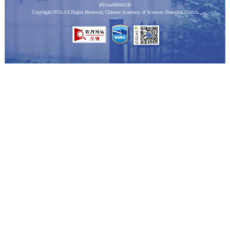
码:bm48000030
Copyright 2016 All Rights Reserved, Chinese Academy of Sciences Shanghai Branch