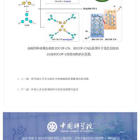
由相同单体聚合构筑1DCOF-CN、3DCOF-CN以及受叶片形态启发的
1D@3DCOF-2异质结构的示意图。
上一篇：研究提出可见光催化与焦磷酸硫胺素酶耦合新策略
下一篇：科研人员在玻璃材料中发现类姆潘巴效应
版权所有 © 2024 中国科学院上海分院
沪ICP备2023015820号-1
网站标识