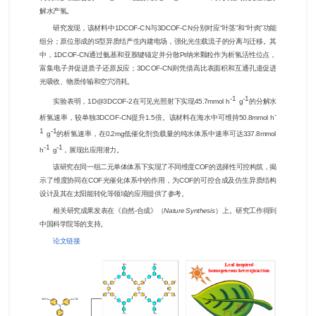
解水产氢。
研究发现，该材料中1DCOF-CN与3DCOF-CN分别对应“叶茎”和“叶肉”功能
组分；原位形成的S型异质结产生内建电场，强化光生载流子的分离与迁移。其
中，1DCOF-CN通过氨基和亚胺键锚定并分散Pt纳米颗粒作为析氢活性位点，
富集电子并促进质子还原反应；3DCOF-CN则凭借高比表面积和互通孔道促进
光吸收、物质传输和空穴消耗。
-1
-1
实验表明，1D@3DCOF-2在可见光照射下实现45.7mmol h
g
的分解水
-
析氢速率，较单独3DCOF-CN提升1.5倍。该材料在海水中可维持50.8mmol h
1
-1
g
的析氢速率，在0.2mg低催化剂负载量的纯水体系中速率可达337.8mmol
-1
-1
h
g
，展现出应用潜力。
该研究在同一组二元单体体系下实现了不同维度COF的选择性可控构筑，揭
示了维度协同在COF光催化体系中的作用，为COF的可控合成及仿生异质结构
设计及其在太阳能转化等领域的应用提供了参考。
相关研究成果发表在《自然-合成》（
Nature Synthesis
）上。研究工作得到
中国科学院等的支持。
论文链接