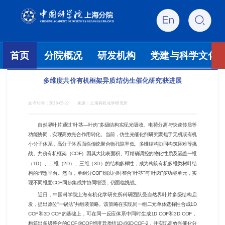
首页
分院概况
研发机构
党建与科学文化
多维度共价有机框架异质结仿生催化研究获进展
发布时间：
2026-05-22
来源：
上海有机化学研究所
自然界叶片通过“叶茎—叶肉”多级结构实现光吸收、电荷分离与快速传质等
功能协同，实现高效光合作用转化。当前，仿生光催化剂研究聚焦于无机或有机
小分子体系，高分子体系面临传统聚合物孔隙率低、多维结构协同构筑困难等挑
战。共价有机框架（COF）因其大比表面积、可精确调控的物化性质及涵盖一维
（1D）、二维（2D）、三维（3D）的结构多样性，成为构筑有机多维类树叶结
构的理想平台。然而，单组分COF难以同时整合“叶茎”与“叶肉”多功能单元，实
现不同维度COF同步集成并协同增强，仍面临挑战。
近日，中国科学院上海有机化学研究所科研团队受自然界叶片多级结构启
发，提出原位“一锅法”共组装策略。该策略在实现同一组二元单体选择性合成1D
COF和3D COF的基础上，可在同一反应体系中同时生成1D COF和3D COF，
构筑出多级整合的COF@COF维度异质结1D@3DCOF-2，并实现高效光催化分