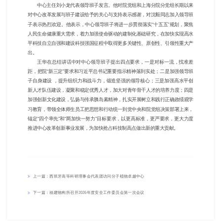
中心主任刘小龙代表领导班子发言。他对院党组和上海分院分党组长期以来
对中心改革发展与班子建设给予的关心与支持表示感谢，对沈毅同志加入领导班
子表示热烈欢迎。他表示，中心领导班子将进一步贯彻落实“十五五”规划，聚焦
人民生命健康重大需求，着力加强使命驱动的建制化基础研究，在加快实现高水
平科技自立自强和建设科技强国征程中取得更多关键性、原创性、引领性重大产
出。
王华在总结讲话中对中心领导班子提出四点要求，一是对标一流，找准差
距，把院“新三定”要求和习近平总书记重要指示精神落到实处；二是加强领导班
子自身建设 ，提升组织力和战斗力，锻造坚强的领导核心；三是加强高水平创
新人才队伍建设，凝聚和稳定优秀人才，加大对青年骨干人才的培养力度；四是
加强创新文化建设，弘扬与传承胰岛素精神，扎实开展树立和践行正确政绩观学
习教育，带领全体师生员工把思想和行动统一到党中央和院党组决策部署上来，
锚定“四个率先”和“两加快一努力”目标要求，以更高标准，更严要求，更大力度
推进中心改革创新事业发展，为加快抢占科技制高点做出新的重大贡献。
上一篇：西班牙高等科研理事会代表团访问分子植物卓越中心
下一篇：福建物构所召开2026年度安全工作委员会第一次会议