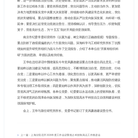
断，进一步增强政治责任感、历史使命感，把全面从严治党的要求贯穿到科技创
新工作全过程各方面；要坚持系统思维，突出问题导向，主动担当作为，更加坚
决有力地贯彻落实党中央重大决策部署，持续推动作风建设常态化长效化，突出
抓好关键领域、重点问题整改整治，推动全面从严治党向纵深发展、向科研一线
延伸；要坚决扛起管党治党政治责任，澄清模糊认识，传导责任压力，织密制度
笼子，营造良好生态，为“十五五”良好开局提供坚强保障。
南京市纪委常委邱奕明作《以案为鉴，树立和践行正确政绩观》专题报告，
重点剖析了政绩观偏差的八个方面突出问题。深海科学与工程研究所所长丁抗围
绕如何提升研究所组织力战斗力作了交流报告，介绍了本单位在“开展有组织科
研”方面的思路、举措以及相关经验。
王华在总结讲话中围绕落实今年党风廉政建设重点任务提出四点意见，一是
要始终以政治建设为统领，提高思想站位，不断增强政治自觉、思想自觉、行动
自觉；二是要始终以中心工作为遵循，强化责任担当，以更高标准、更严举措管
党治党；三是要始终以解决问题为导向，聚焦重点领域，推动廉洁风险防控建设
和专项治理工作取得实效；四是要始终以作风学风为抓手，深耕创新文化，切实
营造风清气正的科研氛围。各单位党委、纪委要以永远在路上的坚韧和执着，坚
定不移把党的自我革命向纵深推进，为加快实现高水平科技自立自强和建设科技
强国保驾护航。
会上，王华与新任研究所所长、党委书记签订了党风廉政建设责任书。
上一篇：上海分院召开2026年度工作会议暨抢占科技制高点工作推进会