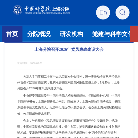
首页
分院概况
研发机构
党建与科学文化
上海分院召开2026年党风廉政建设大会
发布时间：
2026-03-23
为深入学习贯彻二十届中央纪委五次全会精神，进一步推动全面从严治党主
体责任和监督责任落实，扎实推进分院系统党风廉政建设工作，3月20日，上海
分院召开2026年党风廉政建设大会。
中央纪委国家监委驻中国科学院纪检监察组组长、党组成员孙也刚，中国科
学院副秘书长，上海分院分党组书记、院长王华，上海分院领导班子成员，分院
系统各单位党政负责人、纪委书记等近60人参加会议。会议由上海分院纪检组组
长、分党组成员曹永主持。
会上，孙也刚作《党风廉政建设面临的新形势与新任务》专题报告。他强
调，中国科学院作为国家战略科技力量主力军，抓党风廉政建设和抓科技创新相
辅相成。要准确理解和把握习近平总书记关于反腐败斗争“两个仍然”的形势判