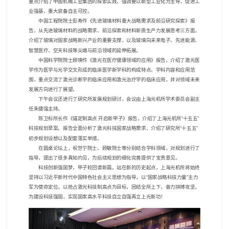
重点介绍了中国机械工业集团的探索实践，强调要以新型工业化为主导，促进工
业强基、重大装备自主可控。
中国工程院院士彭寿作《先进玻璃材料重大战略需求及前沿研究探索》报
告，从先进玻璃材料的战略需求、前沿探索和材料新质生产力发展思考三方面，
介绍了玻璃对国家战略新兴产业的重要支撑，以及玻璃向未来电子、先进能源、
智慧医疗、空天科技等尖端与前沿领域的延伸拓展。
中国科学院院士顾瑛作《激光在医疗健康领域的应用》报告，介绍了激光医
学作为医学与光学交叉形成的临床医学新学科的构成特点、学科内容和应用范
围，重点交流了激光诊断学的临床应用和激光治疗学的临床应用，并对领域未来
发展方向进行了展望。
下午会议还进行了研究所发展规划研讨，会议由上海光机所学术委员会副主
任朱健强主持。
陈卫标所长作《锚定制高点 开启新甲子》报告，介绍了上海光机所“十五五”
科技规划草案。报告全面分析了激光科技国家战略需求、介绍了研究所“十五五”
初步规划设想以及配套落实举措。
在圆桌论坛上，祝世宁院士、顾敏院士等分别结合学科领域，对规划进行了
指导，提出了很多真知灼见，为后续规划的细化完善提供了宝贵意见。
科技创新强国梦，甲子轮回谱新篇。站在新的历史起点，上海光机所将始终
坚持以习近平新时代中国特色社会主义思想为指导，以“国家战略科技力量”主力
军为使命定位，以抢占激光科技制高点为目标，团结全所上下，奋力拼搏攻坚，
为建设科技强国，实现国家高水平科技自立自强再立上光新功！