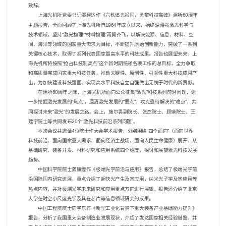
致辞。
上海光机所党委书记邵建达作《六秩追光报国，勇攀科技高峰》建所
60
周年
主题报告，全面回顾了上海光机所自
1964
年成立以来，始终深耕强激光科学与
技术领域，坚持“激光物理”“材料物理”两翼齐飞，以解决能源、信息、材料、空
间、海洋等领域的国家重大需求为目标，不断提升原始创新能力，突破了一系列
关键核心技术，取得了系列代表国家最高水平的科技成果。报告也展望未来，上
海光机所将按照“抢占科技制高点”这个新时期统领各项工作的总目标，全力争取
和高质量完成国家重大科技任务，推动关键性、原创性、引领性重大科技成果产
出，为加快建设科技强国、实现高水平科技自立自强做出无愧于时代的新贡献。
在建所
60
周年之际，上海光机所面向公众征集“激光”科技系列前沿问题，进
一步挖掘激光发展的“焦点”，厘清激光发展的“要点”，攻克亟待解决的“难点”，共
同探讨未来“激光”的发展之路。会上，施尔畏副院长、张杰院士、顾瑛院士、王
建宇院士等共同发布
20
个“激光科技前沿系列问题”。
本次会议共邀请
4
位院士作大会学术报告，分别围绕“四个面向”（面向世界
科技前沿、面向国家重大需求、面向经济主战场、面向人民生命健康）展开，从
基础研究、装备开发、材料研究和应用系统四个维度，探讨和展望激光科技发展
趋势。
中国科学院院士龚旗煌作《极端光学前沿与应用》报告，总结了极端光学前
沿国际国内研究进展，重点介绍了超快光产生及其应用，纳米光子学及其应用等
热点内容，并对极端光学未来研究和应用重点方向进行展望。报告还介绍了北京
大学在时空小尺度光学及其在芯片等信息领域研究的成果。
中国工程院院士陈学东作《新型工业化背景下重大装备产业基础能力提升》
报告，分析了我国重大装备制造业发展现状，介绍了发达国家相关经验借鉴，并