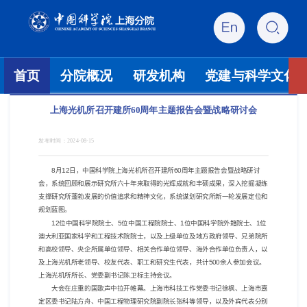
首页
分院概况
研发机构
党建与科学文化
上海光机所召开建所60周年主题报告会暨战略研讨会
发布时间：
2024-08-15
8
月
12
日，中国科学院上海光机所召开建所
60
周年主题报告会暨战略研讨
会，系统回顾和展示研究所六十年来取得的光辉成就和丰硕成果，深入挖掘凝练
支撑研究所蓬勃发展的价值追求和精神文化，系统谋划研究所新一轮发展定位和
规划蓝图。
12
位中国科学院院士、
5
位中国工程院院士、
1
位中国科学院外籍院士、
1
位
澳大利亚国家科学和工程技术院院士，以及上级单位及地方政府领导、兄弟院所
和高校领导、央企所属单位领导、相关合作单位领导、海外合作单位负责人，以
及上海光机所老领导、校友代表、职工和研究生代表，共计
500
余人参加会议。
上海光机所所长、党委副书记陈卫标主持会议。
大会在庄重的国歌声中拉开帷幕。上海市科技工作党委书记徐枫、上海市嘉
定区委书记陆方舟、中国工程物理研究院副院长张科等领导，以及外宾代表分别